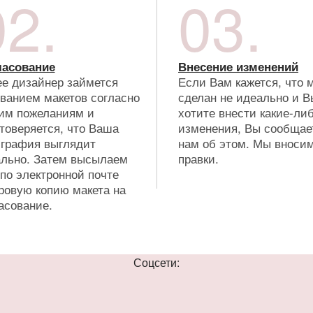
02.
03.
ласование
Внесение изменений
е дизайнер займется
Если Вам кажется, что 
ванием макетов согласно
сделан не идеально и В
им пожеланиям и
хотите внести какие-ли
товеряется, что Ваша
изменения, Вы сообщае
графия выглядит
нам об этом. Мы вноси
льно. Затем высылаем
правки.
по электронной почте
овую копию макета на
асование.
Соцсети: