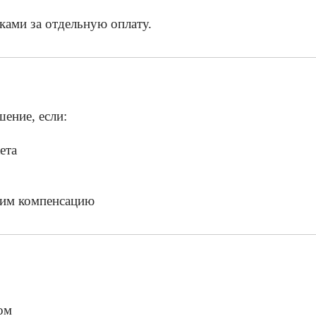
ками за отдельную оплату.
ение, если:
ета
жим компенсацию
ом