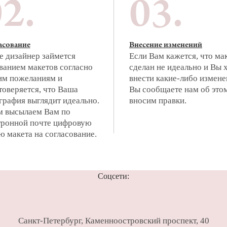
2.
03.
асование
Внесение изменений
е дизайнер займется
Если Вам кажется, что ма
ванием макетов согласно
сделан не идеально и Вы 
м пожеланиям и
внести какие-либо измене
товеряется, что Ваша
Вы сообщаете нам об это
графия выглядит идеально.
вносим правки.
м высылаем Вам по
тронной почте цифровую
ю макета на согласование.
Соцсети:
Санкт-Петербург
,
Каменноостровский проспект, 40