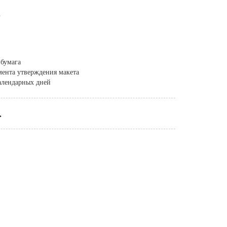
 бумага
омента утверждения макета
календарных дней
.