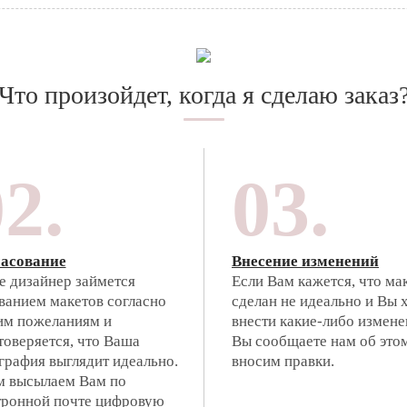
Что произойдет, когда я сделаю заказ
2.
03.
асование
Внесение изменений
е дизайнер займется
Если Вам кажется, что ма
ванием макетов согласно
сделан не идеально и Вы 
м пожеланиям и
внести какие-либо измене
товеряется, что Ваша
Вы сообщаете нам об это
графия выглядит идеально.
вносим правки.
м высылаем Вам по
тронной почте цифровую