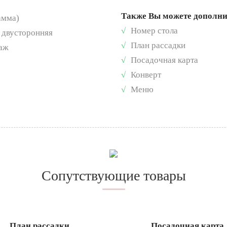
Также Вы можете дополн
амма)
√
Номер стола
 - двусторонняя
√
План рассадки
раж
√
Посадочная карта
√
Конверт
√
Меню
Сопутствующие товары
План рассадки
Посадочная карта