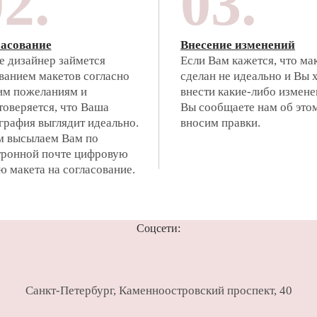
2.
03.
асование
Внесение изменений
е дизайнер займется
Если Вам кажется, что ма
ванием макетов согласно
сделан не идеально и Вы 
м пожеланиям и
внести какие-либо измене
товеряется, что Ваша
Вы сообщаете нам об это
графия выглядит идеально.
вносим правки.
м высылаем Вам по
тронной почте цифровую
ю макета на согласование.
Соцсети:
Санкт-Петербург
,
Каменноостровский проспект, 40