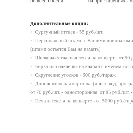
по всей России
на приглашениях - 
Дополнительные опции:
•
Сургучный оттиск - 55 руб./шт.
•
Персональный штамп с Вашими инициалами 
(штамп остается Вам на память)
•
Шелковая/атласная лента на конверт - от 50 
•
Бирка или наклейка на клапан с именем гостя
•
Скругление уголков - 600 руб./тираж
•
Дополнительная карточка (дресс-код, прогр
от 70 руб./шт. - односторонняя, от 85 руб./шт.
•
Печать текста на конверте - от 5000 руб./ти